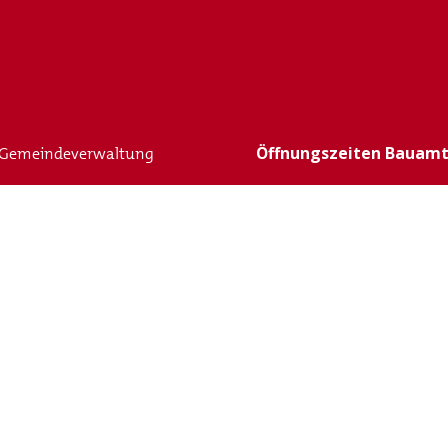
Öffnungszeiten Bauam
 Gemeindeverwaltung
Montag, Dienstag und Don
gemäss Schalterzeiten de
Mittwoch: 09:00 – 11:00 Uh
Freitag: 09:00 – 11:00 Uhr
 Werktage erreichbar:
Schaltertermine ausserhal
telefonisch oder per E-Mail
Wichtige Telefonnumm
Fusszeile
Impressum
alb der Öffnungszeiten