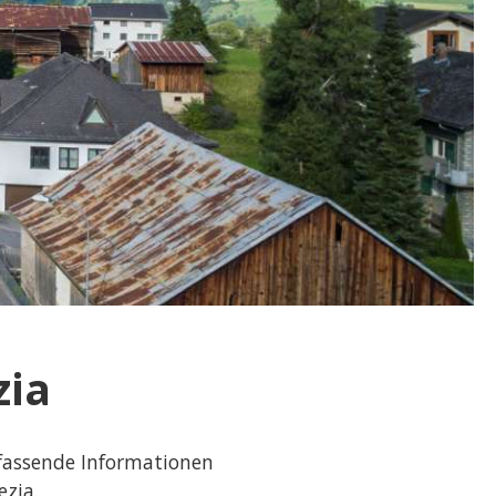
ia
fassende Informationen
zia.