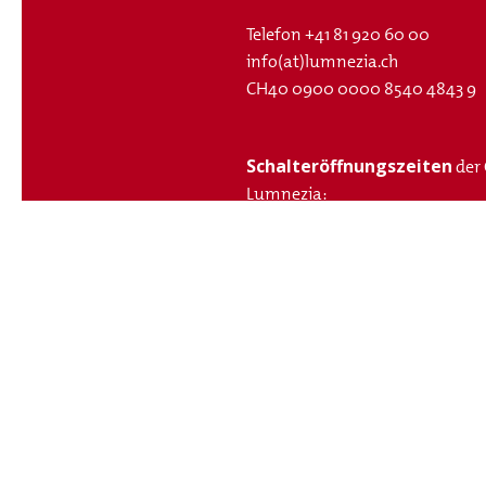
Telefon
+41 81 920 60 00
info(at)lumnezia.ch
CH40 0900 0000 8540 4843 9
Schalteröffnungszeiten
der
Lumnezia:
Montag - Freitag:
09:00 - 11:00 Uhr
15:00 - 16:00 Uhr
Telefonisch
sind wir folgende
Montag - Freitag:
08:00 - 11:00 Uhr
14:00 - 16:00 Uhr
Termine beim Schalter ausserh