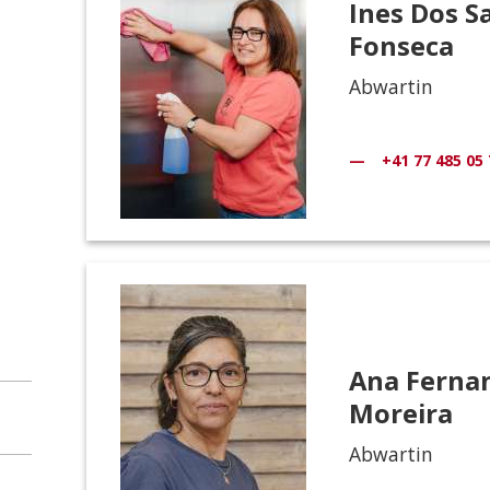
Ines Dos S
Fonseca
Abwartin
+41 77 485 05 
Ana Ferna
Moreira
Abwartin