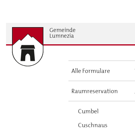
Direkt
zum
Inhalt
Gemeinde
H
Lumnezia
Alle Formulare
Main
navigation
Raumreservation
Cumbel
Cuschnaus