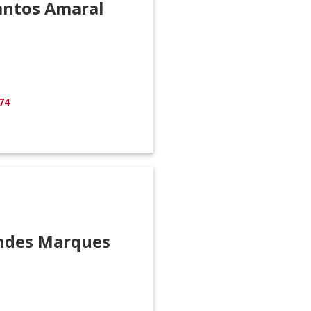
antos Amaral
74
ndes Marques