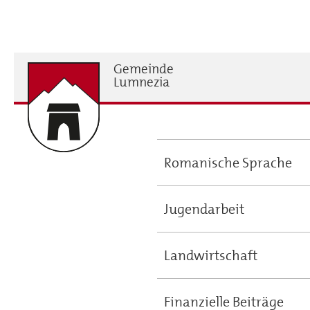
Direkt
zum
Inhalt
Gemeinde
H
Lumnezia
Romanische Sprache
Main
navigation
Jugendarbeit
Landwirtschaft
Finanzielle Beiträge