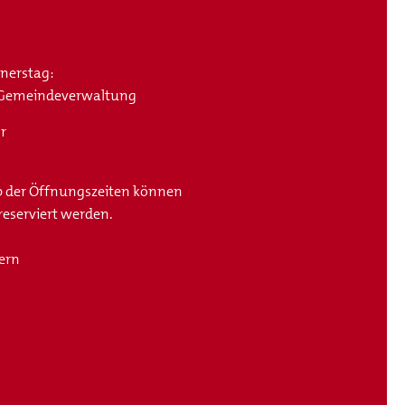
t
nerstag:
r Gemeindeverwaltung
r
b der Öffnungszeiten können
 reserviert werden.
ern