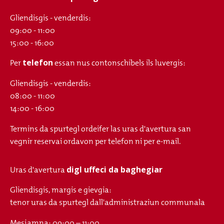
Gliendisgis - venderdis:
09:00 - 11:00
15:00 - 16:00
telefon
Per
essan nus contonschibels ils luvergis:
Gliendisgis - venderdis:
08:00 - 11:00
14:00 - 16:00
Termins da spurtegl ordeifer las uras d'avertura san
vegnir reservai ordavon per telefon ni per e-mail.
digl uffeci da baghegiar
Uras d'avertura
Gliendisgis, margis e gievgia:
tenor uras da spurtegl dall'administraziun communala
Mesjamna: 09:00 – 11:00