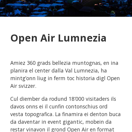
Open Air Lumnezia
Amiez 360 grads bellezia muntognas, en ina
planira el center dalla Val Lumnezia, ha
mintg’onn liug in ferm toc historia digl Open
Air svizzer.
Cul diember da rodund 18’000 visitaders ils
davos onns ei il cunfin contonschius ord
vesta topografica. La finamira ei denton buca
da daventar in event gigantic, mobein da
restar vinavon il grond Open Air en format