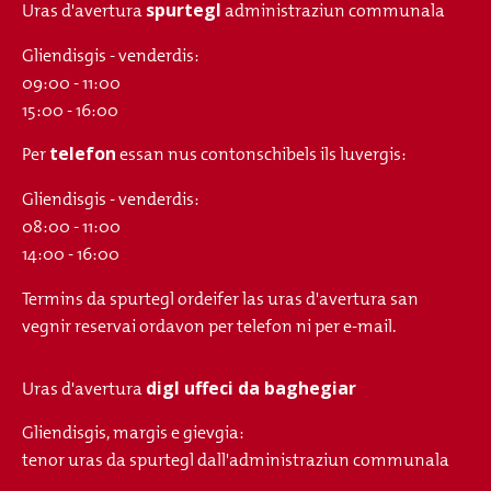
spurtegl
Uras d'avertura
administraziun communala
Gliendisgis - venderdis:
09:00 - 11:00
15:00 - 16:00
telefon
Per
essan nus contonschibels ils luvergis:
Gliendisgis - venderdis:
08:00 - 11:00
14:00 - 16:00
Termins da spurtegl ordeifer las uras d'avertura san
vegnir reservai ordavon per telefon ni per e-mail.
digl uffeci da baghegiar
Uras d'avertura
Gliendisgis, margis e gievgia:
tenor uras da spurtegl dall'administraziun communala