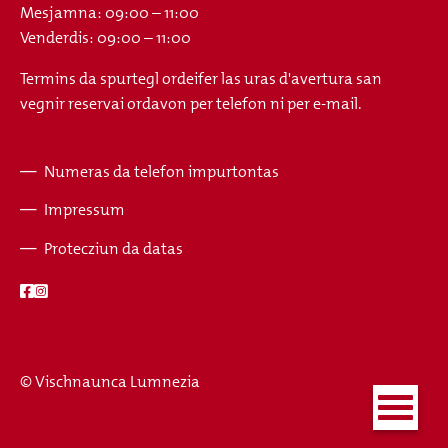
Mesjamna: 09:00 – 11:00
Venderdis: 09:00 – 11:00
Termins da spurtegl ordeifer las uras d'avertura san
vegnir reservai ordavon per telefon ni per e-mail.
Numeras da telefon impurtontas
Fusszeile
Impressum
Protecziun da datas
© Vischnaunca Lumnezia