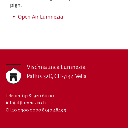
pign.
Open Air Lumnezia
Vischnaunca Lumnezia
Palius 32D, CH-7144 Vella
Telefon
+41 81 920 60 00
info(at)lumnezia.ch
CH40 0900 0000 8540 4843 9