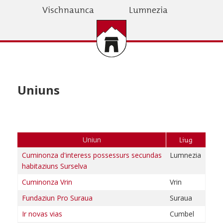
Skip
Vischnaunca
Lumnezia
to
main
content
Uniuns
Uniun
Liug
Cuminonza d'interess possessurs secundas
Lumnezia
habitaziuns Surselva
Cuminonza Vrin
Vrin
Fundaziun Pro Suraua
Suraua
Ir novas vias
Cumbel