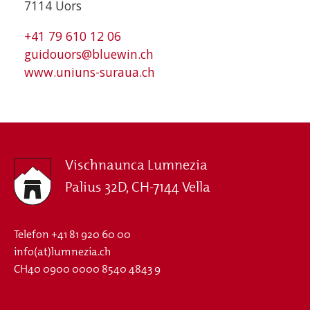
7114 Uors
+41 79 610 12 06
guidouors@bluewin.ch
www.uniuns-suraua.ch
Vischnaunca Lumnezia
Palius 32D, CH-7144 Vella
Telefon
+41 81 920 60 00
info(at)lumnezia.ch
CH40 0900 0000 8540 4843 9