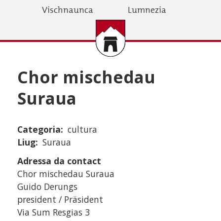
Skip
Vischnaunca
Lumnezia
to
main
content
Chor mischedau
Suraua
Categoria
cultura
Liug
Suraua
Adressa da contact
Chor mischedau Suraua
Guido Derungs
president / Präsident
Via Sum Resgias 3