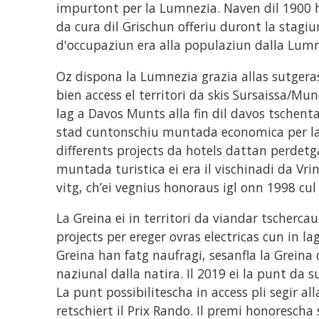
impurtont per la Lumnezia. Naven dil 1900 ha
da cura dil Grischun offeriu duront la stagi
d'occupaziun era alla populaziun dalla Lumn
Oz dispona la Lumnezia grazia allas sutgera
bien access el territori da skis Sursaissa/Mu
lag a Davos Munts alla fin dil davos tschenta
stad cuntonschiu muntada economica per la 
differents projects da hotels dattan perdetg
muntada turistica ei era il vischinadi da Vri
vitg, ch’ei vegnius honoraus igl onn 1998 cu
La Greina ei in territori da viandar tschercau
projects per ereger ovras electricas cun in l
Greina han fatg naufragi, sesanfla la Greina
naziunal dalla natira. Il 2019 ei la punt da
La punt possibilitescha in access pli segir al
retschiert il Prix Rando. Il premi honoresch