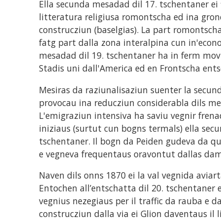
Ella secunda mesadad dil 17. tschentaner ei 
litteratura religiusa romontscha ed ina gron
construcziun (baselgias). La part romontsch
fatg part dalla zona interalpina cun in'econ
mesadad dil 19. tschentaner ha in ferm mov
Stadis uni dall'America ed en Frontscha ents
Mesiras da raziunalisaziun suenter la secu
provocau ina reducziun considerabla dils men
L'emigraziun intensiva ha saviu vegnir frenad
iniziaus (surtut cun bogns termals) ella sec
tschentaner. Il bogn da Peiden gudeva da q
e vegneva frequentaus oravontut dallas dam
Naven dils onns 1870 ei la val vegnida aviar
Entochen all’entschatta dil 20. tschentaner e
vegnius nezegiaus per il traffic da rauba e da
construcziun dalla via ei Glion daventaus il l