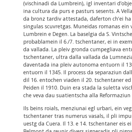
(vischinadi da Lumbrein), igl inventari d’obj
ina cultura da purs e pasturs sesents. A Vell
da bronz tardiv attestada, daferton ch'ei ha
singulas scuvretgas. Muneidas romanas ein v
Lumbrein e Degen. La baselgia da S. Vintscheg
probablamein il 6./7. tschentaner, ei in exem
da vallada. La pleiv gronda cumpegliava ento
tschentaner, ultra dalla vallada da Lumnezia, 
daventada ina pleiv autonoma entuorn il 130
entuorn il 1345. Il process da separaziun dal
dil 16. entochen viaden il 20. tschentaner e
Peiden il 1910. Duin era stada la suletta vi
che veva dau suatientscha alla Reformaziun 
Ils beins roials, menziunai egl urbari, ein vegn
tschentaner tras numerus vasals, il pli impu
uestg da Cuera. Il 13. e 14. tschentaner eis e
Belmont da reunir divers signeradis pli pigns;