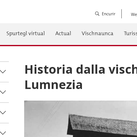
Encurir
We
Spurtegl virtual
Actual
Vischnaunca
Turi
auptnavigation
Historia dalla vis
Lumnezia