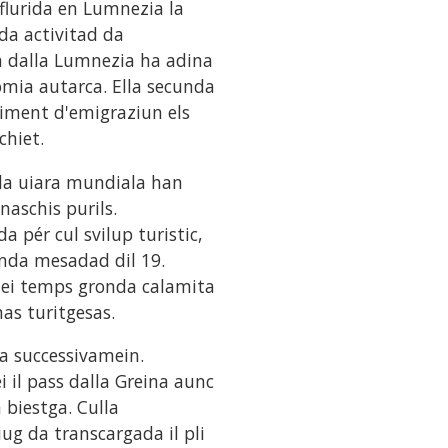
flurida en Lumnezia la
da activitad da
a dalla Lumnezia ha adina
omia autarca. Ella secunda
iment d'emigraziun els
chiet.
nda uiara mundiala han
aschis purils.
a pér cul svilup turistic,
unda mesadad dil 19.
uei temps gronda calamita
as turitgesas.
ta successivamein.
i il pass dalla Greina aunc
 biestga. Culla
iug da transcargada il pli