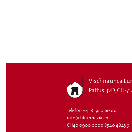
Vischnaunca Lu
Palius 32D, CH-71
Telefon
+41 81 920 60 00
info(at)lumnezia.ch
CH40 0900 0000 8540 4843 9