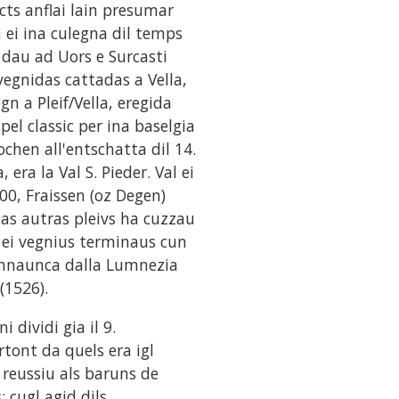
ects anflai lain presumar
a ei ina culegna dil temps
 dau ad Uors e Surcasti
egnidas cattadas a Vella,
n a Pleif/Vella, eregida
pel classic per ina baselgia
chen all'entschatta dil 14.
era la Val S. Pieder. Val ei
0, Fraissen (oz Degen)
las autras pleivs ha cuzzau
d ei vegnius terminaus cun
schnaunca dalla Lumnezia
(1526).
i dividi gia il 9.
rtont da quels era igl
i reussiu als baruns de
 cugl agid dils