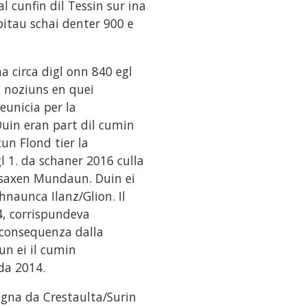
al cunfin dil Tessin sur ina
abitau schai denter 900 e
circa digl onn 840 egl
s noziuns en quei
unicia per la
uin eran part dil cumin
un Flond tier la
 1. da schaner 2016 culla
saxen Mundaun. Duin ei
hnaunca Ilanz/Glion. Il
4, corrispundeva
n consequenza dalla
un ei il cumin
da 2014.
egna da Crestaulta/Surin