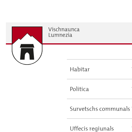
Skip
to
main
content
Vischnaunca
H
Lumnezia
Habitar
Main
navigation
Politica
Survetschs communals
Uffecis regiunals