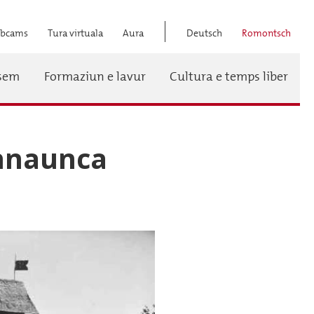
bcams
Tura virtuala
Aura
Deutsch
Romontsch
Titel
ssem
Formaziun e lavur
Cultura e temps liber
Menü
chnaunca