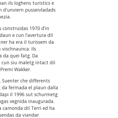
n ils loghens turistics e
un d'unviern pusseivladads
ezia.
s construidas 1970 d’in
ndaun e cun l’avertura dil
ner ha era il turissem da
vischnaunca. Ils
a da quei fatg. Da
n cun siu maletg intact dil
l Premi Wakker.
. Suenter che differents
ag da fermada el plaun dalla
 dapi il 1996 sut schurmetg
 sugas vegnida inaugurada.
la camonda dil Terri ed ha
a sendas da viandar