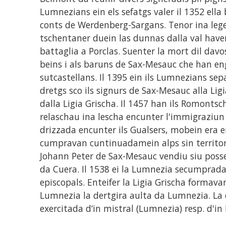
Lumnezians ein els sefatgs valer il 1352 ella 
conts de Werdenberg-Sargans. Tenor ina legen
tschentaner duein las dunnas dalla val haver
battaglia a Porclas. Suenter la mort dil davo
beins i als baruns de Sax-Mesauc che han en
sutcastellans. Il 1395 ein ils Lumnezians se
dretgs sco ils signurs de Sax-Mesauc alla Lig
dalla Ligia Grischa. Il 1457 han ils Romontsc
relaschau ina lescha encunter l'immigraziun
drizzada encunter ils Gualsers, mobein era e
cumpravan cuntinuadamein alps sin territor
Johann Peter de Sax-Mesauc vendiu siu poss
da Cuera. Il 1538 ei la Lumnezia secumprada 
episcopals. Enteifer la Ligia Grischa formava
Lumnezia la dertgira aulta da Lumnezia. La
exercitada d‘in mistral (Lumnezia) resp. d'i