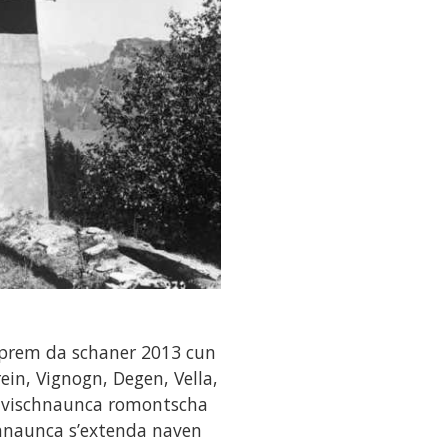
mprem da schaner 2013 cun
ein, Vignogn, Degen, Vella,
a vischnaunca romontscha
hnaunca s’extenda naven