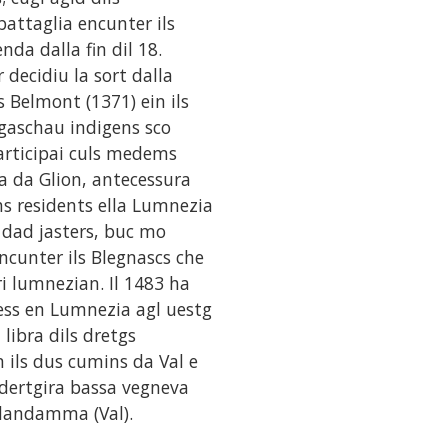
battaglia encunter ils
da dalla fin dil 18.
 decidiu la sort dalla
s Belmont (1371) ein ils
gaschau indigens sco
participai culs medems
ia da Glion, antecessura
hs residents ella Lumnezia
 dad jasters, buc mo
ncunter ils Blegnascs che
i lumnezian. Il 1483 ha
ess en Lumnezia agl uestg
libra dils dretgs
n ils dus cumins da Val e
 dertgira bassa vegneva
n landamma (Val).