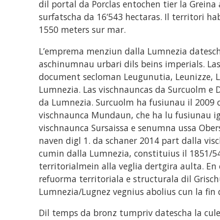
dil portal da Porclas entochen tier la Greina 
surfatscha da 16‘543 hectaras. Il territori h
1550 meters sur mar.
L’emprema menziun dalla Lumnezia datescha 
aschinumnau urbari dils beins imperials. La
document secloman Leugunutia, Leunizze, Le
Lumnezia. Las vischnauncas da Surcuolm e D
da Lumnezia. Surcuolm ha fusiunau il 2009 c
vischnaunca Mundaun, che ha lu fusiunau igl
vischnaunca Sursaissa e senumna ussa Ober
naven digl 1. da schaner 2014 part dalla visc
cumin dalla Lumnezia, constituius il 1851/5
territorialmein alla veglia dertgira aulta. E
refuorma territoriala e structurala dil Grisch
Lumnezia/Lugnez vegnius abolius cun la fin 
Dil temps da bronz tumpriv datescha la cul