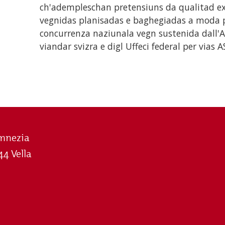
ch'adempleschan pretensiuns da qualitad ext
vegnidas planisadas e baghegiadas a moda p
concurrenza naziunala vegn sustenida dall'
viandar svizra e digl Uffeci federal per vias 
mnezia
44 Vella