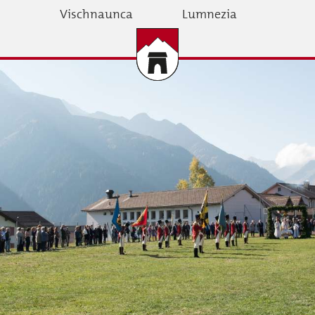
Skip
Vischnaunca
Lumnezia
to
main
content