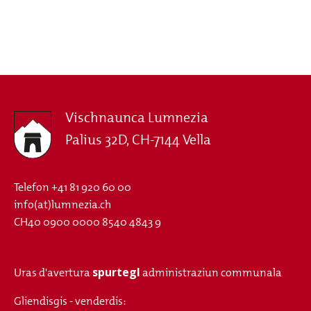
Vischnaunca Lumnezia
Palius 32D, CH-7144 Vella
Telefon
+41 81 920 60 00
info(at)lumnezia.ch
CH40 0900 0000 8540 4843 9
spurtegl
Uras d'avertura
administraziun communala
Gliendisgis - venderdis: