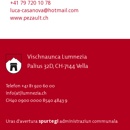
+41 79 720 10 78
luca-casanova@hotmail.com
www.pezault.ch
Vischnaunca Lumnezia
Palius 32D, CH-7144 Vella
Telefon
+41 81 920 60 00
info(at)lumnezia.ch
CH40 0900 0000 8540 4843 9
spurtegl
Uras d'avertura
administraziun communala