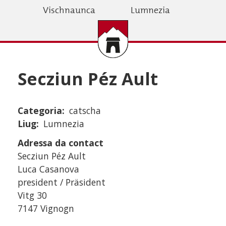
Skip
Vischnaunca
Lumnezia
to
main
content
Secziun Péz Ault
Categoria
catscha
Liug
Lumnezia
Adressa da contact
Secziun Péz Ault
Luca Casanova
president / Präsident
Vitg 30
7147 Vignogn