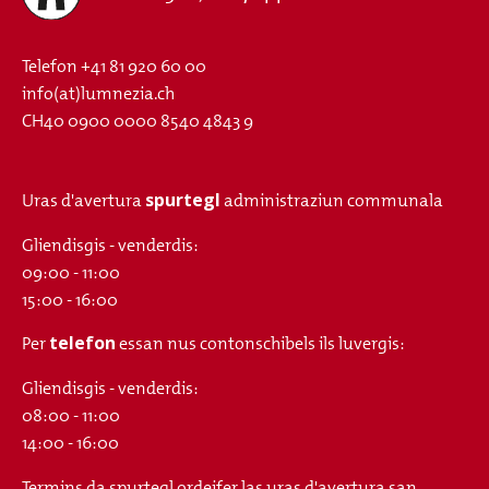
Telefon
+41 81 920 60 00
info(at)lumnezia.ch
CH40 0900 0000 8540 4843 9
spurtegl
Uras d'avertura
administraziun communala
Gliendisgis - venderdis:
09:00 - 11:00
15:00 - 16:00
telefon
Per
essan nus contonschibels ils luvergis:
Gliendisgis - venderdis:
08:00 - 11:00
14:00 - 16:00
Termins da spurtegl ordeifer las uras d'avertura san