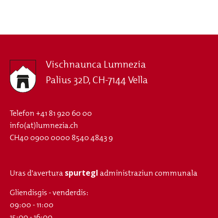
Vischnaunca Lumnezia
Palius 32D, CH-7144 Vella
Telefon
+41 81 920 60 00
info(at)lumnezia.ch
CH40 0900 0000 8540 4843 9
spurtegl
Uras d'avertura
administraziun communala
Gliendisgis - venderdis:
09:00 - 11:00
15:00 - 16:00