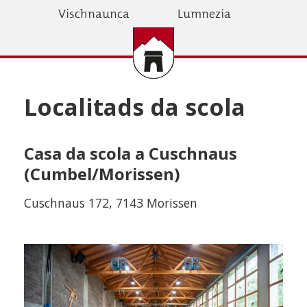
Skip
Vischnaunca
Lumnezia
to
main
content
Localitads da scola
Casa da scola a Cuschnaus
(Cumbel/Morissen)
Cuschnaus 172, 7143 Morissen