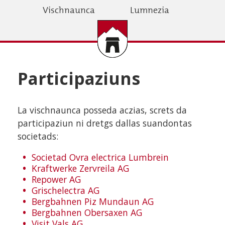
Skip
Vischnaunca
Lumnezia
to
main
content
Participaziuns
La vischnaunca posseda aczias, screts da
participaziun ni dretgs dallas suandontas
societads:
Societad Ovra electrica Lumbrein
Kraftwerke Zervreila AG
Repower AG
Grischelectra AG
Bergbahnen Piz Mundaun AG
Bergbahnen Obersaxen AG
Visit Vals AG