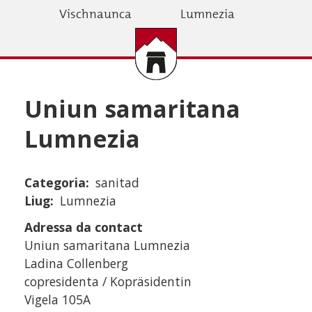
Skip
Vischnaunca
Lumnezia
to
main
content
Uniun samaritana
Lumnezia
Categoria
sanitad
Liug
Lumnezia
Adressa da contact
Uniun samaritana Lumnezia
Ladina Collenberg
copresidenta / Kopräsidentin
Vigela 105A