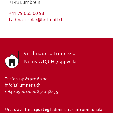
7148 Lumbrein
+41 79 655 00 98
Ladina-kobler@hotmail.ch
Vischnaunca Lumnezia
Palius 32D, CH-7144 Vella
Telefon
+41 81 920 60 00
info(at)lumnezia.ch
CH40 0900 0000 8540 4843 9
spurtegl
Uras d'avertura
administraziun communala