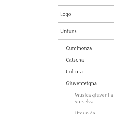
Logo
Uniuns
Cuminonza
Catscha
Cultura
Giuventetgna
Musica giuvenila
Surselva
Uniun da