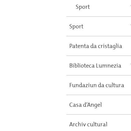
Sport
Sport
Patenta da cristaglia
Biblioteca Lumnezia
Fundaziun da cultura
Casa d’Angel
Archiv cultural