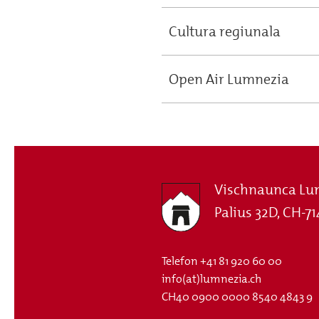
Cultura regiunala
Open Air Lumnezia
Vischnaunca Lu
Palius 32D, CH-71
Telefon
+41 81 920 60 00
info(at)lumnezia.ch
CH40 0900 0000 8540 4843 9