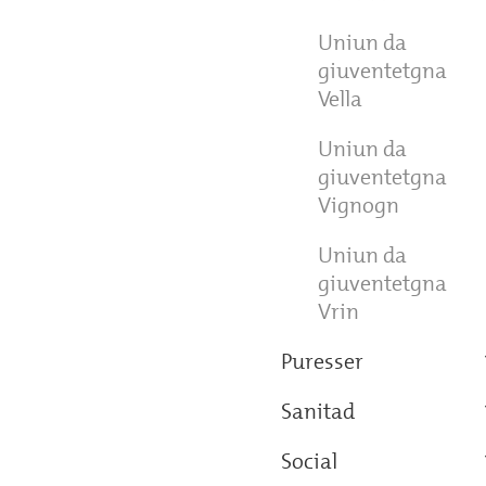
Uniun da
giuventetgna
Vella
Uniun da
giuventetgna
Vignogn
Uniun da
giuventetgna
Vrin
Puresser
Sanitad
Social