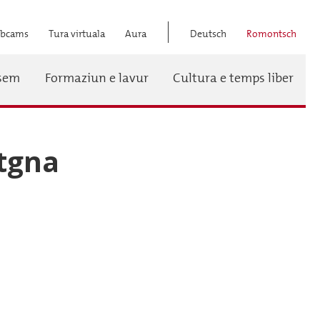
bcams
Tura virtuala
Aura
Deutsch
Romontsch
Titel
ssem
Formaziun e lavur
Cultura e temps liber
Menü
tgna