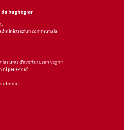
ci da baghegiar
a:
ll'administraziun communala
r las uras d'avertura san vegnir
 ni per e-mail.
purtontas