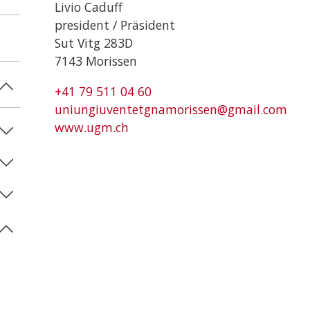
Livio Caduff
president / Präsident
Sut Vitg 283D
7143 Morissen
+41 79 511 04 60
uniungiuventetgnamorissen@gmail.com
www.ugm.ch