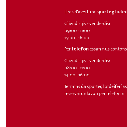
spurtegl
Uras d'avertura
admi
Gliendisgis - venderdis:
09:00 - 11:00
15:00 - 16:00
telefon
Per
essan nus contonsch
Gliendisgis - venderdis:
08:00 - 11:00
14:00 - 16:00
Termins da spurtegl ordeifer la
reservai ordavon per telefon ni 