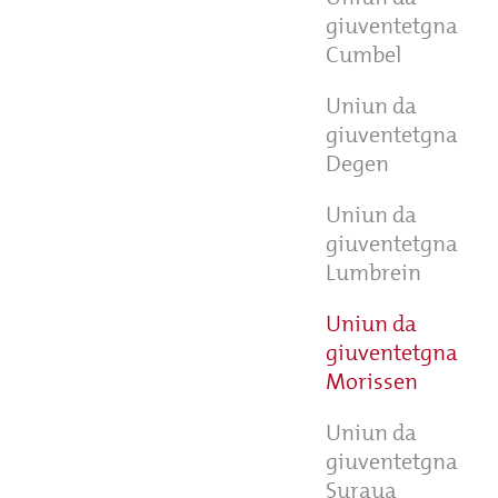
giuventetgna
Cumbel
Uniun da
giuventetgna
Degen
Uniun da
giuventetgna
Lumbrein
Uniun da
giuventetgna
Morissen
Uniun da
giuventetgna
Suraua