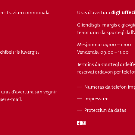
digl uffe
nistraziun communala
Uras d'avertura
Gliendisgis, margis e gievgi
tenor uras da spurtegl da
Mesjamna: 09:00 – 11:00
ibels ils luvergis:
Venderdis: 09:00 – 11:00
Termins da spurtegl ordeife
reservai ordavon per telefon
Numeras da telefon im
s uras d'avertura san vegnir
Fusszeile
Impressum
per e-mail.
Protecziun da datas