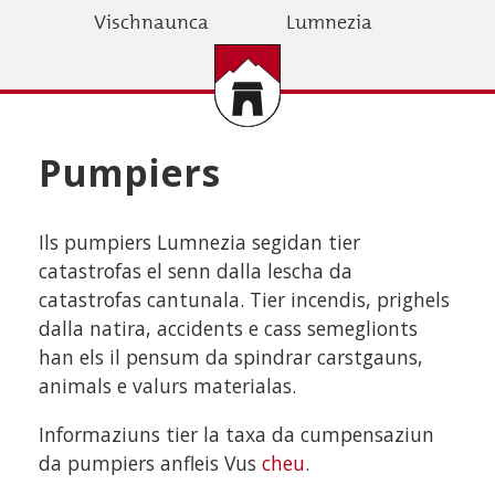
Skip
Vischnaunca
Lumnezia
to
main
content
Pumpiers
Ils pumpiers Lumnezia segidan tier
catastrofas el senn dalla lescha da
catastrofas cantunala. Tier incendis, prighels
dalla natira, accidents e cass semeglionts
han els il pensum da spindrar carstgauns,
animals e valurs materialas.
Informaziuns tier la taxa da cumpensaziun
da pumpiers anfleis Vus
cheu
.