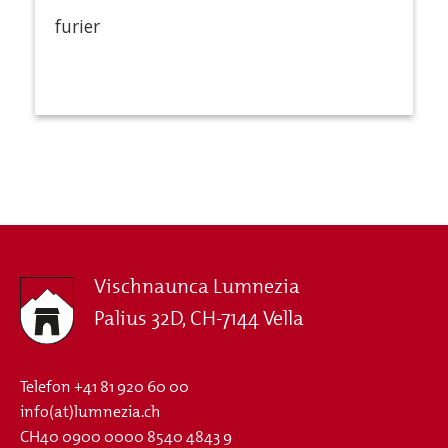
furier
Vischnaunca Lumnezia
Palius 32D, CH-7144 Vella
Telefon
+41 81 920 60 00
info(at)lumnezia.ch
CH40 0900 0000 8540 4843 9