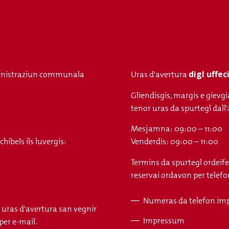
digl uffe
nistraziun communala
Uras d'avertura
Gliendisgis, margis e gievgi
tenor uras da spurtegl da
Mesjamna: 09:00 – 11:00
ibels ils luvergis:
Venderdis: 09:00 – 11:00
Termins da spurtegl ordeife
reservai ordavon per telefon
Numeras da telefon im
s uras d'avertura san vegnir
Fusszeile
Impressum
per e-mail.