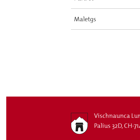
Maletgs
Vischnaunca Lu
Palius 32D, CH-71