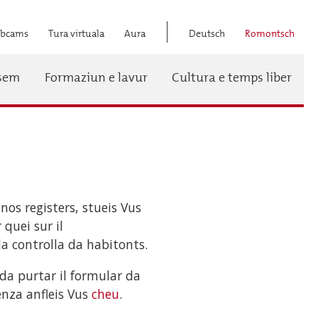
bcams
Tura virtuala
Aura
Deutsch
Romontsch
Titel
ssem
Formaziun e lavur
Cultura e temps liber
Menü
nos registers, stueis Vus
 quei sur il
la controlla da habitonts.
 da purtar il formular da
enza anfleis Vus
cheu
.