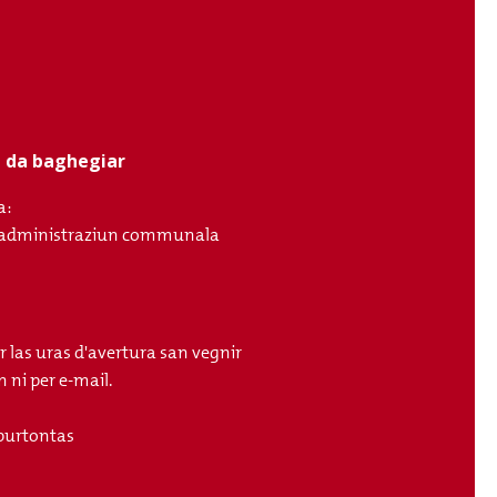
ci da baghegiar
a:
ll'administraziun communala
r las uras d'avertura san vegnir
 ni per e-mail.
purtontas