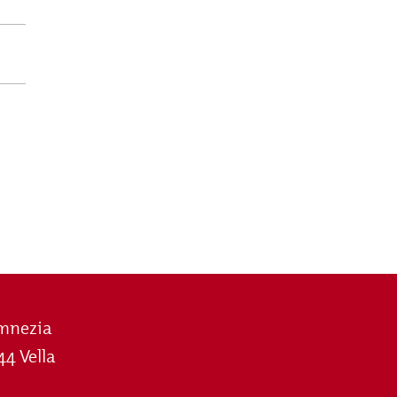
mnezia
44 Vella