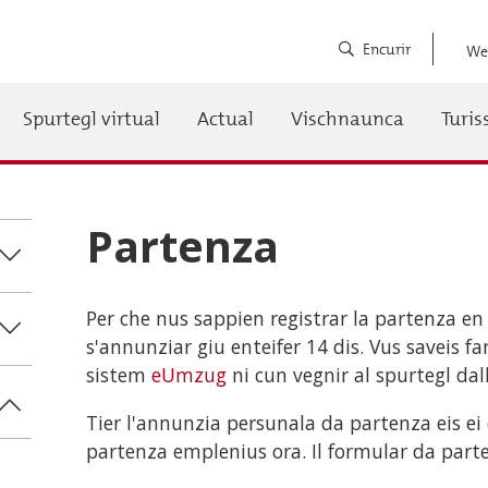
Encurir
We
Spurtegl virtual
Actual
Vischnaunca
Turi
auptnavigation
Partenza
Per che nus sappien registrar la partenza en 
s'annunziar giu enteifer 14 dis. Vus saveis far
sistem
eUmzug
ni cun vegnir al spurtegl dal
Tier l'annunzia persunala da partenza eis ei
partenza emplenius ora. Il formular da part