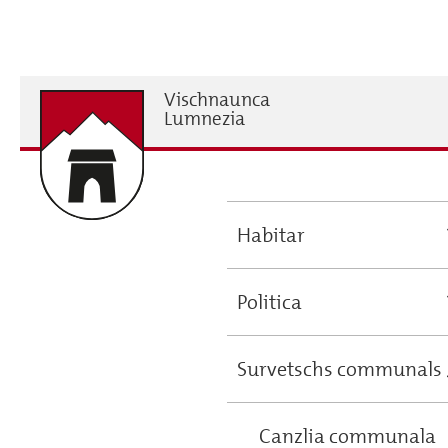
Skip
to
main
content
Vischnaunca
H
Lumnezia
Habitar
Main
navigation
Politica
Survetschs communals
Canzlia communala