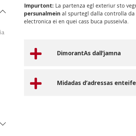
Impurtont:
La partenza egl exteriur sto ve
persunalmein
al spurtegl dalla controlla d
electronica ei en quei cass buca pusseivla.
ia
DimorantAs dall’jamna
Midadas d’adressas enteife