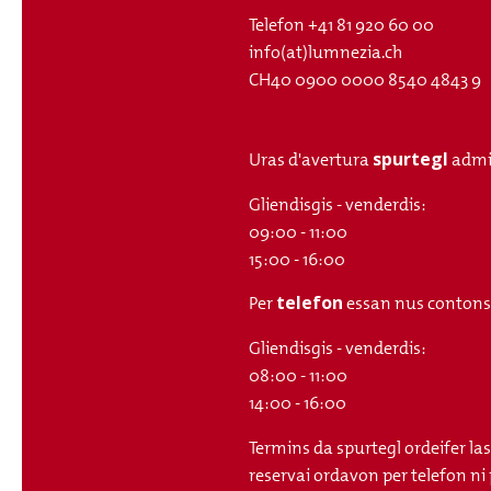
Telefon
+41 81 920 60 00
info(at)lumnezia.ch
CH40 0900 0000 8540 4843 9
spurtegl
Uras d'avertura
admi
Gliendisgis - venderdis:
09:00 - 11:00
15:00 - 16:00
telefon
Per
essan nus contonsch
Gliendisgis - venderdis:
08:00 - 11:00
14:00 - 16:00
Termins da spurtegl ordeifer la
reservai ordavon per telefon ni 