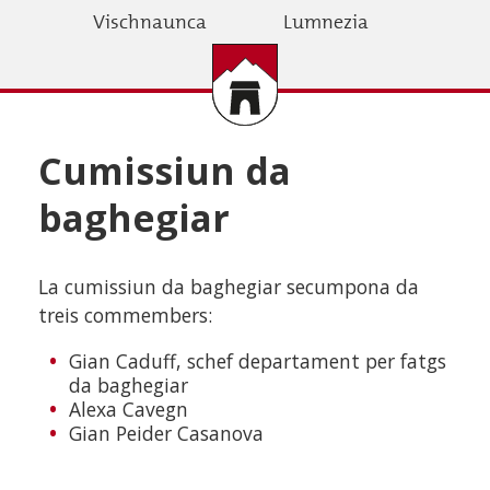
Skip
Vischnaunca
Lumnezia
to
main
content
Cumissiun da
baghegiar
La cumissiun da baghegiar secumpona da
treis commembers:
Gian Caduff, schef departament per fatgs
da baghegiar
Alexa Cavegn
Gian Peider Casanova