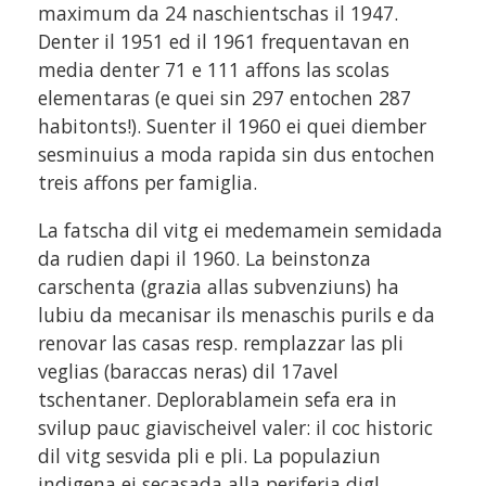
maximum da 24 naschientschas il 1947.
Denter il 1951 ed il 1961 frequentavan en
media denter 71 e 111 affons las scolas
elementaras (e quei sin 297 entochen 287
habitonts!). Suenter il 1960 ei quei diember
sesminuius a moda rapida sin dus entochen
treis affons per famiglia.
La fatscha dil vitg ei medemamein semidada
da rudien dapi il 1960. La beinstonza
carschenta (grazia allas subvenziuns) ha
lubiu da mecanisar ils menaschis purils e da
renovar las casas resp. remplazzar las pli
veglias (baraccas neras) dil 17avel
tschentaner. Deplorablamein sefa era in
svilup pauc giavischeivel valer: il coc historic
dil vitg sesvida pli e pli. La populaziun
indigena ei secasada alla periferia digl