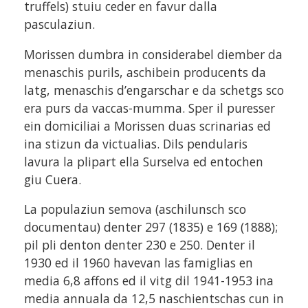
truffels) stuiu ceder en favur dalla
pasculaziun.
Morissen dumbra in considerabel diember da
menaschis purils, aschibein producents da
latg, menaschis d’engarschar e da schetgs sco
era purs da vaccas-mumma. Sper il puresser
ein domiciliai a Morissen duas scrinarias ed
ina stizun da victualias. Dils pendularis
lavura la plipart ella Surselva ed entochen
giu Cuera.
La populaziun semova (aschilunsch sco
documentau) denter 297 (1835) e 169 (1888);
pil pli denton denter 230 e 250. Denter il
1930 ed il 1960 havevan las famiglias en
media 6,8 affons ed il vitg dil 1941-1953 ina
media annuala da 12,5 naschientschas cun in