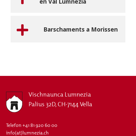
en Val Lumnezia
Barschaments a Morissen
Vischnaunca Lumnezia
Palius 32D, CH-7144 Vella
Telefon
+41 81 920 60 00
info(at)lumnezia.ch