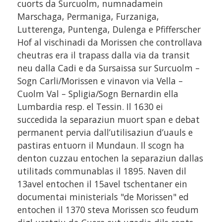
cuorts da Surcuolm, numnadamein
Marschaga, Permaniga, Furzaniga,
Lutterenga, Puntenga, Dulenga e Pfifferscher
Hof al vischinadi da Morissen che controllava
cheutras era il trapass dalla via da transit
neu dalla Cadi e da Sursaissa sur Surcuolm –
Sogn Carli/Morissen e vinavon via Vella –
Cuolm Val – Spligia/Sogn Bernardin ella
Lumbardia resp. el Tessin. Il 1630 ei
succedida la separaziun muort span e debat
permanent pervia dall’utilisaziun d’uauls e
pastiras entuorn il Mundaun. Il scogn ha
denton cuzzau entochen la separaziun dallas
utilitads communablas il 1895. Naven dil
13avel entochen il 15avel tschentaner ein
documentai ministerials "de Morissen" ed
entochen il 1370 steva Morissen sco feudum