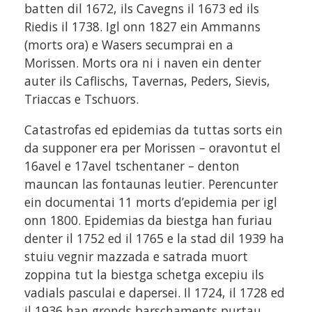
batten dil 1672, ils Cavegns il 1673 ed ils
Riedis il 1738. Igl onn 1827 ein Ammanns
(morts ora) e Wasers secumprai en a
Morissen. Morts ora ni i naven ein denter
auter ils Caflischs, Tavernas, Peders, Sievis,
Triaccas e Tschuors.
Catastrofas ed epidemias da tuttas sorts ein
da supponer era per Morissen – oravontut el
16avel e 17avel tschentaner – denton
mauncan las fontaunas leutier. Perencunter
ein documentai 11 morts d’epidemia per igl
onn 1800. Epidemias da biestga han furiau
denter il 1752 ed il 1765 e la stad dil 1939 ha
stuiu vegnir mazzada e satrada muort
zoppina tut la biestga schetga excepiu ils
vadials pasculai e dapersei. Il 1724, il 1728 ed
il 1936 han gronds barschaments purtau