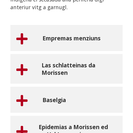
anteriur vitg a garnugl.
Empremas menziuns
Las schlatteinas da
Morissen
Baselgia
Epidemias a Morissen ed