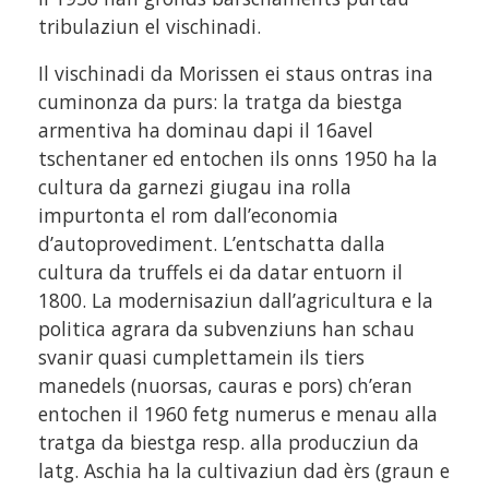
tribulaziun el vischinadi.
Il vischinadi da Morissen ei staus ontras ina
cuminonza da purs: la tratga da biestga
armentiva ha dominau dapi il 16avel
tschentaner ed entochen ils onns 1950 ha la
cultura da garnezi giugau ina rolla
impurtonta el rom dall’economia
d’autoprovediment. L’entschatta dalla
cultura da truffels ei da datar entuorn il
1800. La modernisaziun dall’agricultura e la
politica agrara da subvenziuns han schau
svanir quasi cumplettamein ils tiers
manedels (nuorsas, cauras e pors) ch’eran
entochen il 1960 fetg numerus e menau alla
tratga da biestga resp. alla producziun da
latg. Aschia ha la cultivaziun dad èrs (graun e