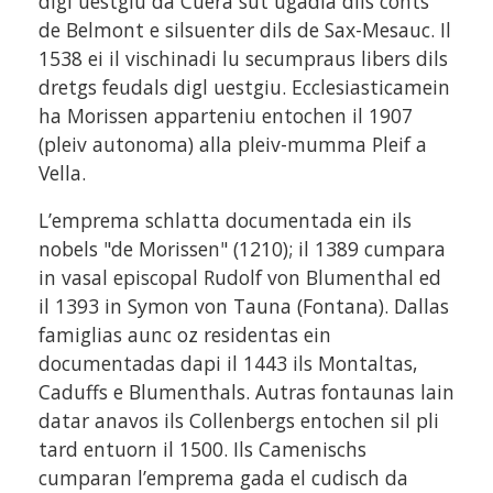
digl uestgiu da Cuera sut ugadia dils conts
de Belmont e silsuenter dils de Sax-Mesauc. Il
1538 ei il vischinadi lu secumpraus libers dils
dretgs feudals digl uestgiu. Ecclesiasticamein
ha Morissen apparteniu entochen il 1907
(pleiv autonoma) alla pleiv-mumma Pleif a
Vella.
L’emprema schlatta documentada ein ils
nobels "de Morissen" (1210); il 1389 cumpara
in vasal episcopal Rudolf von Blumenthal ed
il 1393 in Symon von Tauna (Fontana). Dallas
famiglias aunc oz residentas ein
documentadas dapi il 1443 ils Montaltas,
Caduffs e Blumenthals. Autras fontaunas lain
datar anavos ils Collenbergs entochen sil pli
tard entuorn il 1500. Ils Camenischs
cumparan l’emprema gada el cudisch da