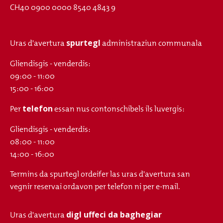
CH40 0900 0000 8540 4843 9
spurtegl
Uras d'avertura
administraziun communala
Gliendisgis - venderdis:
09:00 - 11:00
15:00 - 16:00
telefon
Per
essan nus contonschibels ils luvergis:
Gliendisgis - venderdis:
08:00 - 11:00
14:00 - 16:00
Termins da spurtegl ordeifer las uras d'avertura san
vegnir reservai ordavon per telefon ni per e-mail.
digl uffeci da baghegiar
Uras d'avertura