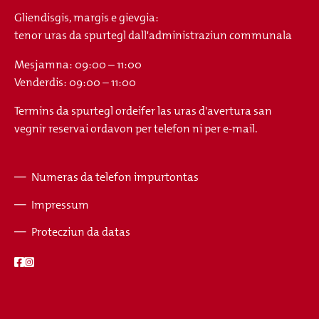
Gliendisgis, margis e gievgia:
tenor uras da spurtegl dall'administraziun communala
Mesjamna: 09:00 – 11:00
Venderdis: 09:00 – 11:00
Termins da spurtegl ordeifer las uras d'avertura san
vegnir reservai ordavon per telefon ni per e-mail.
Numeras da telefon impurtontas
Fusszeile
Impressum
Protecziun da datas