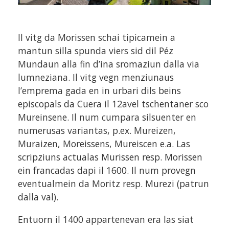
Il vitg da Morissen schai tipicamein a
mantun silla spunda viers sid dil Péz
Mundaun alla fin d’ina sromaziun dalla via
lumneziana. Il vitg vegn menziunaus
l’emprema gada en in urbari dils beins
episcopals da Cuera il 12avel tschentaner sco
Mureinsene. Il num cumpara silsuenter en
numerusas variantas, p.ex. Mureizen,
Muraizen, Moreissens, Mureiscen e.a. Las
scripziuns actualas Murissen resp. Morissen
ein francadas dapi il 1600. Il num provegn
eventualmein da Moritz resp. Murezi (patrun
dalla val).
Entuorn il 1400 appartenevan era las siat