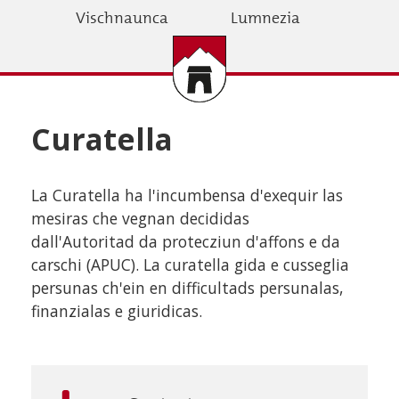
Skip
Vischnaunca
Lumnezia
to
main
content
Curatella
La Curatella ha l'incumbensa d'exequir las
mesiras che vegnan decididas
dall'Autoritad da protecziun d'affons e da
carschi (APUC). La curatella gida e cusseglia
persunas ch'ein en difficultads persunalas,
finanzialas e giuridicas.