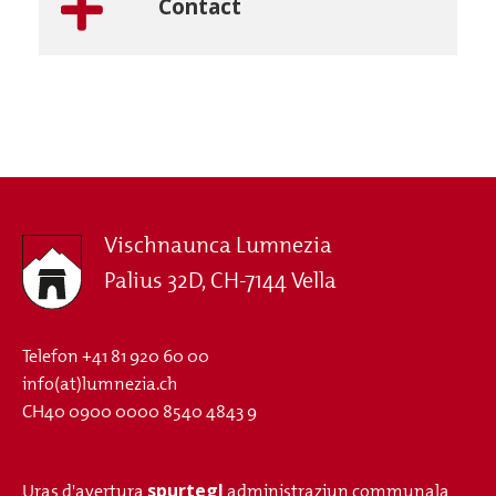
Contact
Vischnaunca Lumnezia
Palius 32D, CH-7144 Vella
Telefon
+41 81 920 60 00
info(at)lumnezia.ch
CH40 0900 0000 8540 4843 9
spurtegl
Uras d'avertura
administraziun communala