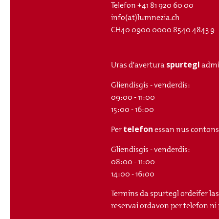
Telefon
+41 81 920 60 00
info(at)lumnezia.ch
CH40 0900 0000 8540 4843 9
spurtegl
Uras d'avertura
admi
Gliendisgis - venderdis:
09:00 - 11:00
15:00 - 16:00
telefon
Per
essan nus contonsch
Gliendisgis - venderdis:
08:00 - 11:00
14:00 - 16:00
Termins da spurtegl ordeifer la
reservai ordavon per telefon ni 