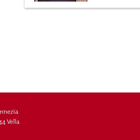
mnezia
44 Vella