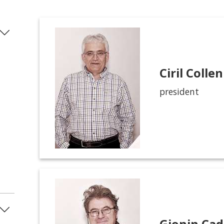
Ciril Colle
president
Gionin Cad