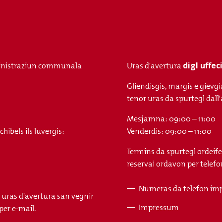
digl uffe
nistraziun communala
Uras d'avertura
Gliendisgis, margis e gievgi
tenor uras da spurtegl da
Mesjamna: 09:00 – 11:00
ibels ils luvergis:
Venderdis: 09:00 – 11:00
Termins da spurtegl ordeife
reservai ordavon per telefon
Numeras da telefon im
s uras d'avertura san vegnir
Fusszeile
Impressum
per e-mail.