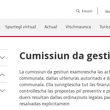
Encurir
We
Spurtegl virtual
Actual
Vischnaunca
Turi
auptnavigation
Cumissiun da gest
La cumissiun da gestiun examinescha las act
communala, dallas ulteriuras autoritads e d
communala. Ella survigilescha tut las finanz
controllescha las propostas pil preventiv e pi
duers resultan dallas ordinaziuns legalas pa
resalvadas explicitamein.