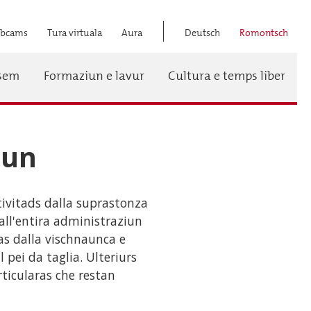
bcams
Tura virtuala
Aura
Deutsch
Romontsch
Titel
ssem
Formaziun e lavur
Cultura e temps liber
Menü
iun
ivitads dalla suprastonza
all'entira administraziun
as dalla vischnaunca e
l pei da taglia. Ulteriurs
rticularas che restan