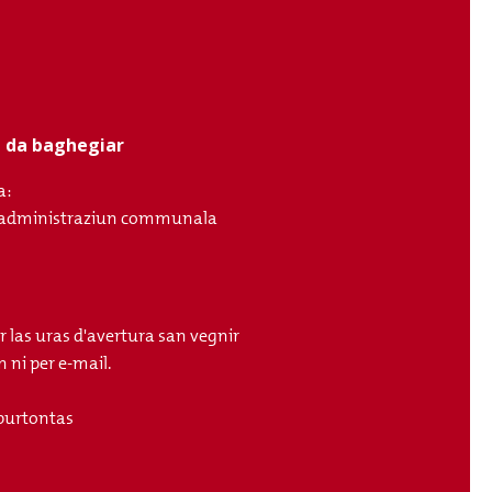
ci da baghegiar
a:
ll'administraziun communala
r las uras d'avertura san vegnir
 ni per e-mail.
purtontas