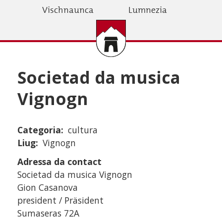
Skip
Vischnaunca
Lumnezia
to
main
content
Societad da musica
Vignogn
Categoria
cultura
Liug
Vignogn
Adressa da contact
Societad da musica Vignogn
Gion Casanova
president / Präsident
Sumaseras 72A