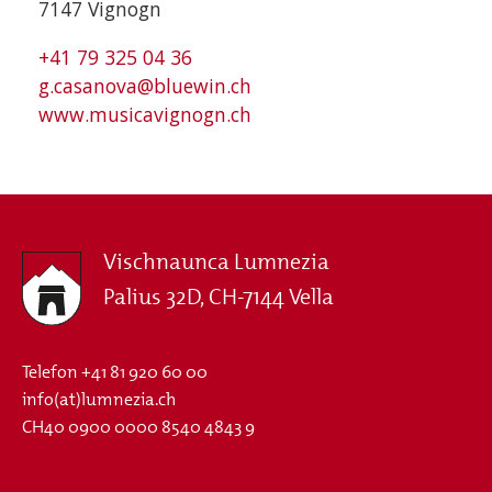
7147 Vignogn
+41 79 325 04 36
g.casanova@bluewin.ch
www.musicavignogn.ch
Vischnaunca Lumnezia
Palius 32D, CH-7144 Vella
Telefon
+41 81 920 60 00
info(at)lumnezia.ch
CH40 0900 0000 8540 4843 9