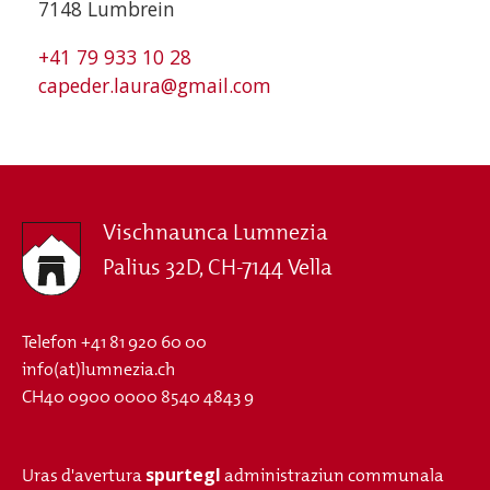
7148 Lumbrein
+41 79 933 10 28
capeder.laura@gmail.com
Vischnaunca Lumnezia
Palius 32D, CH-7144 Vella
Telefon
+41 81 920 60 00
info(at)lumnezia.ch
CH40 0900 0000 8540 4843 9
spurtegl
Uras d'avertura
administraziun communala