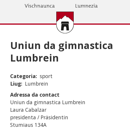
Skip
Vischnaunca
Lumnezia
to
main
content
Uniun da gimnastica
Lumbrein
Categoria
sport
Liug
Lumbrein
Adressa da contact
Uniun da gimnastica Lumbrein
Laura Cabalzar
presidenta / Präsidentin
Stumiaus 134A