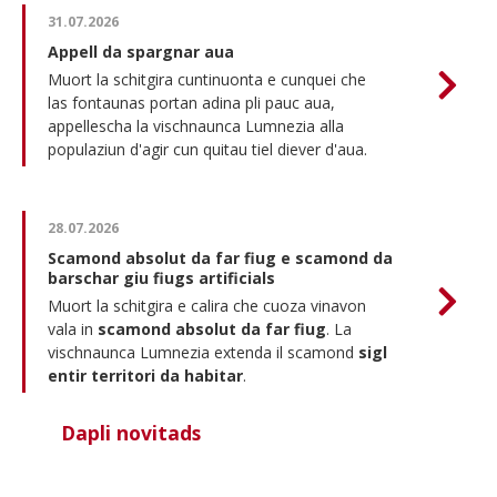
31.07.2026
Appell da spargnar aua
Muort la schitgira cuntinuonta e cunquei che
las fontaunas portan adina pli pauc aua,
appellescha la vischnaunca Lumnezia alla
populaziun d'agir cun quitau tiel diever d'aua.
28.07.2026
Scamond absolut da far fiug e scamond da
barschar giu fiugs artificials
Muort la schitgira e calira che cuoza vinavon
vala in
scamond absolut da far fiug
. La
vischnaunca Lumnezia extenda il scamond
sigl
entir territori da habitar
.
Dapli novitads