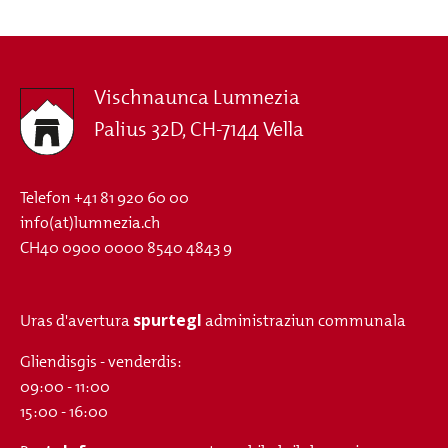
Vischnaunca Lumnezia
Palius 32D, CH-7144 Vella
Telefon
+41 81 920 60 00
info(at)lumnezia.ch
CH40 0900 0000 8540 4843 9
spurtegl
Uras d'avertura
administraziun communala
Gliendisgis - venderdis:
09:00 - 11:00
15:00 - 16:00