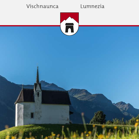
Skip
Vischnaunca
Lumnezia
to
main
content