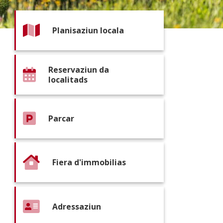
Planisaziun locala
Reservaziun da
localitads
Parcar
Fiera d'immobilias
Adressaziun