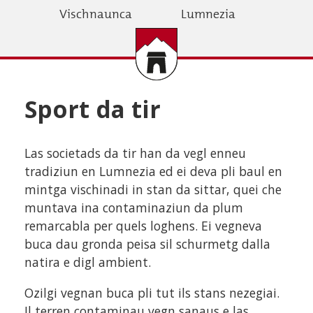
Skip
Vischnaunca
Lumnezia
to
main
content
Sport da tir
Las societads da tir han da vegl enneu
tradiziun en Lumnezia ed ei deva pli baul en
mintga vischinadi in stan da sittar, quei che
muntava ina contaminaziun da plum
remarcabla per quels loghens. Ei vegneva
buca dau gronda peisa sil schurmetg dalla
natira e digl ambient.
Ozilgi vegnan buca pli tut ils stans nezegiai.
Il terren contaminau vegn sanaus e las