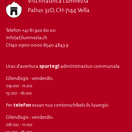
Vischnaunca Lumnezia
Palius 32D, CH-7144 Vella
Telefon
+41 81 920 60 00
info(at)lumnezia.ch
CH40 0900 0000 8540 4843 9
spurtegl
Uras d'avertura
administraziun communala
Gliendisgis - venderdis:
09:00 - 11:00
15:00 - 16:00
telefon
Per
essan nus contonschibels ils luvergis:
Gliendisgis - venderdis:
08:00 - 11:00
14:00 - 16:00