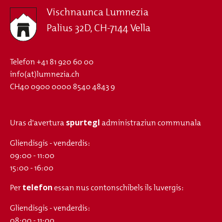
Vischnaunca Lumnezia
Palius 32D, CH-7144 Vella
Telefon
+41 81 920 60 00
info(at)lumnezia.ch
CH40 0900 0000 8540 4843 9
spurtegl
Uras d'avertura
administraziun communala
Gliendisgis - venderdis:
09:00 - 11:00
15:00 - 16:00
telefon
Per
essan nus contonschibels ils luvergis:
Gliendisgis - venderdis:
08:00 - 11:00