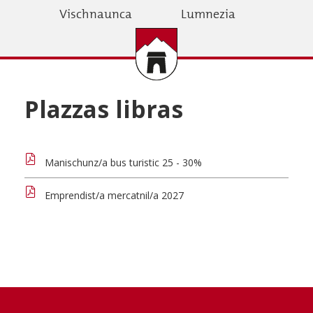
Skip
Vischnaunca
Lumnezia
to
main
content
Plazzas libras
Manischunz/a bus turistic 25 - 30%
Emprendist/a mercatnil/a 2027