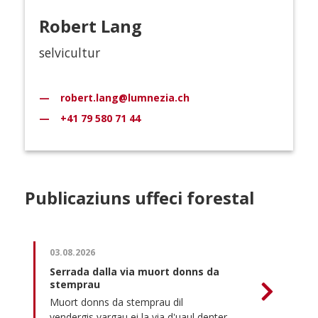
Robert Lang
selvicultur
robert.lang@lumnezia.ch
+41 79 580 71 44
Publicaziuns uffeci forestal
03.08.2026
Serrada dalla via muort donns da
stemprau
Muort donns da stemprau dil
vendergis vargau ei la via d'uaul denter