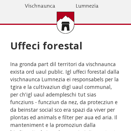
Skip
Vischnaunca
Lumnezia
to
main
content
Uffeci forestal
Ina gronda part dil territori da vischnaunca
exista ord uaul public. Igl uffeci forestal dalla
vischnaunca Lumnezia ei responsabels per la
tgira e la cultivaziun digl uaul communal,
per ch'igl uaul adempleschi tut sias
funcziuns - funcziun da nez, da protecziun e
da beinstar social sco era spazi da viver per
plontas ed animals e filter per aua ed aria. Il
manteniment e la promoziun dalla