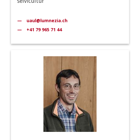
selvicultur
uaul@lumnezia.ch
+41 79 965 71 44