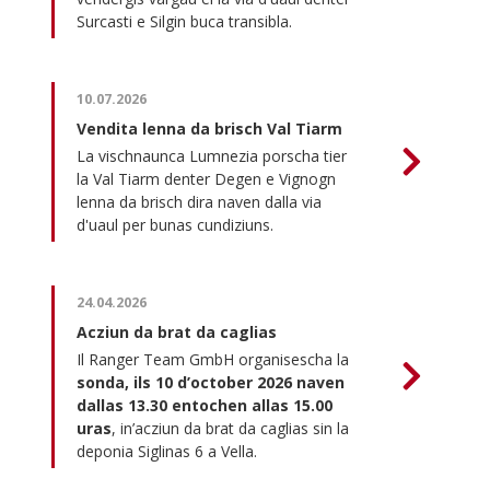
Surcasti e Silgin buca transibla.
10.07.2026
Vendita lenna da brisch Val Tiarm
La vischnaunca Lumnezia porscha tier
la Val Tiarm denter Degen e Vignogn
lenna da brisch dira naven dalla via
d'uaul per bunas cundiziuns.
24.04.2026
Acziun da brat da caglias
Il Ranger Team GmbH organisescha la
sonda, ils 10 d’october 2026 naven
dallas 13.30 entochen allas 15.00
uras
, in’acziun da brat da caglias sin la
deponia Siglinas 6 a Vella.