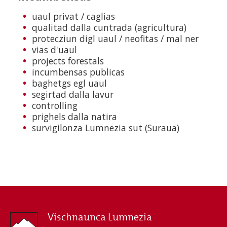
uaul privat / caglias
qualitad dalla cuntrada (agricultura)
protecziun digl uaul / neofitas / mal ner
vias d'uaul
projects forestals
incumbensas publicas
baghetgs egl uaul
segirtad dalla lavur
controlling
prighels dalla natira
survigilonza Lumnezia sut (Suraua)
Vischnaunca Lumnezia