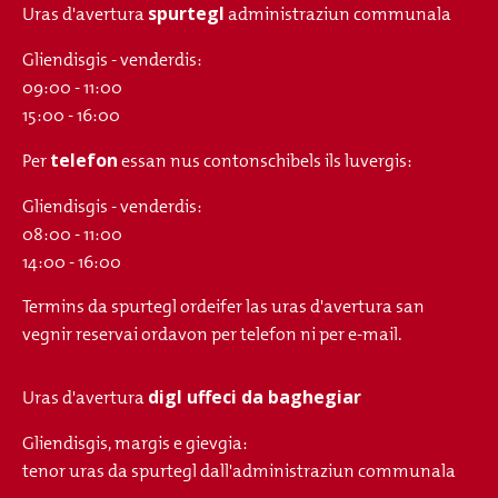
spurtegl
Uras d'avertura
administraziun communala
Gliendisgis - venderdis:
09:00 - 11:00
15:00 - 16:00
telefon
Per
essan nus contonschibels ils luvergis:
Gliendisgis - venderdis:
08:00 - 11:00
14:00 - 16:00
Termins da spurtegl ordeifer las uras d'avertura san
vegnir reservai ordavon per telefon ni per e-mail.
digl uffeci da baghegiar
Uras d'avertura
Gliendisgis, margis e gievgia:
tenor uras da spurtegl dall'administraziun communala