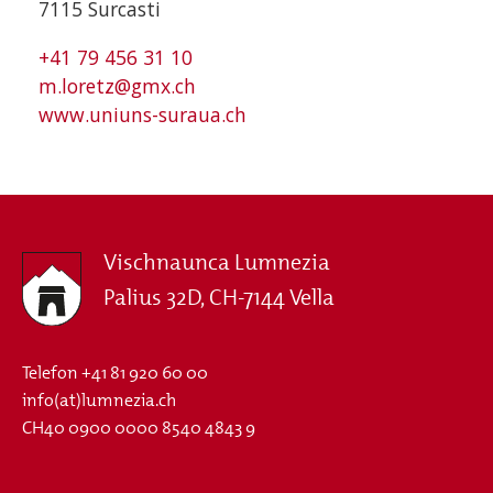
7115 Surcasti
+41 79 456 31 10
m.loretz@gmx.ch
www.uniuns-suraua.ch
Vischnaunca Lumnezia
Palius 32D, CH-7144 Vella
Telefon
+41 81 920 60 00
info(at)lumnezia.ch
CH40 0900 0000 8540 4843 9