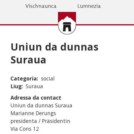
Skip
Vischnaunca
Lumnezia
to
main
content
Uniun da dunnas
Suraua
Categoria
social
Liug
Suraua
Adressa da contact
Uniun da dunnas Suraua
Marianne Derungs
presidenta / Präsidentin
Via Cons 12