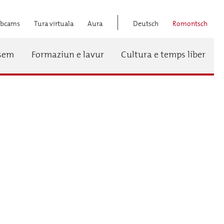
bcams
Tura virtuala
Aura
Deutsch
Romontsch
Titel
ssem
Formaziun e lavur
Cultura e temps liber
Menü