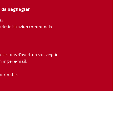
ci da baghegiar
a:
ll'administraziun communala
r las uras d'avertura san vegnir
 ni per e-mail.
purtontas