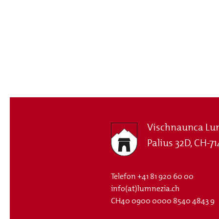
Vischnaunca Lu
Palius 32D, CH-71
Telefon
+41 81 920 60 00
info(at)lumnezia.ch
CH40 0900 0000 8540 4843 9