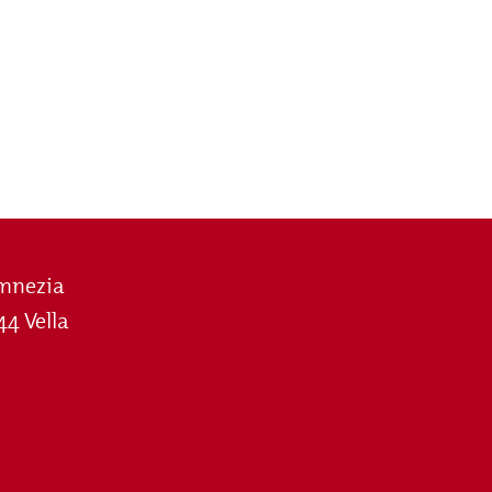
mnezia
44 Vella