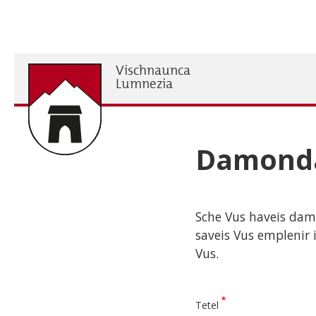
Skip
to
main
content
Vischnaunca
H
Lumnezia
Damonda
Sche Vus haveis dam
saveis Vus emplenir 
Vus.
Tetel