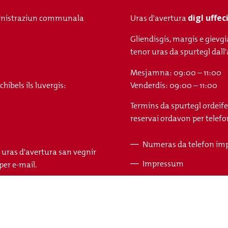
digl uffe
nistraziun communala
Uras d'avertura
Gliendisgis, margis e gievgi
tenor uras da spurtegl da
Mesjamna: 09:00 – 11:00
ibels ils luvergis:
Venderdis: 09:00 – 11:00
Termins da spurtegl ordeife
reservai ordavon per telefon
Numeras da telefon im
s uras d'avertura san vegnir
Fusszeile
Impressum
per e-mail.
Protecziun da datas