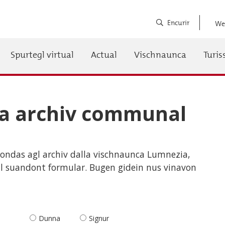
Encurir
We
Spurtegl virtual
Actual
Vischnaunca
Turi
auptnavigation
 archiv communal
ondas agl archiv dalla vischnaunca Lumnezia,
il suandont formular. Bugen gidein nus vinavon
Dunna
Signur