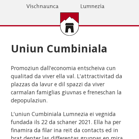
Skip
Vischnaunca
Lumnezia
to
main
content
Uniun Cumbiniala
Promoziun dall'economia entscheiva cun
qualitad da viver ella val. L'attractivitad da
plazzas da lavur e dil spazzi da viver
carmalan famiglias giuvnas e freneschan la
depopulaziun.
L'uniun Cumbiniala Lumnezia ei vegnida
fundada ils 22 da schaner 2021. Ella ha per
finamira da filar ina reit da contacts ed in
brat denter las differentas gruppas en mira,