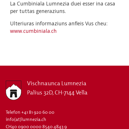
La Cumbiniala Lumnezia duei esser ina casa
per tuttas generaziuns.
Ulteriuras informaziuns anfleis Vus cheu:
www.cumbiniala.ch
Vischnaunca Lumnezia
Palius 32D, CH-7144 Vella
Telefon
+41 81 920 60 00
info(at)lumnezia.ch
CH40 0900 0000 8540 4843 9