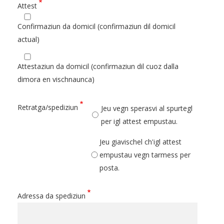
Attest
Confirmaziun da domicil (confirmaziun dil domicil
actual)
Attestaziun da domicil (confirmaziun dil cuoz dalla
dimora en vischnaunca)
Retratga/spediziun
Jeu vegn sperasvi al spurtegl
per igl attest empustau.
Jeu giavischel ch'igl attest
empustau vegn tarmess per
posta.
Adressa da spediziun