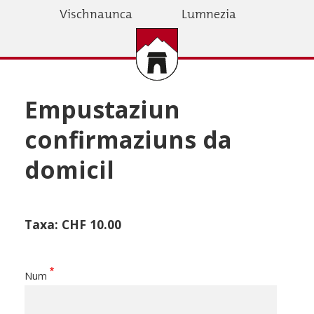
Skip
Vischnaunca
Lumnezia
to
main
content
Empustaziun
confirmaziuns da
domicil
Taxa: CHF 10.00
Num