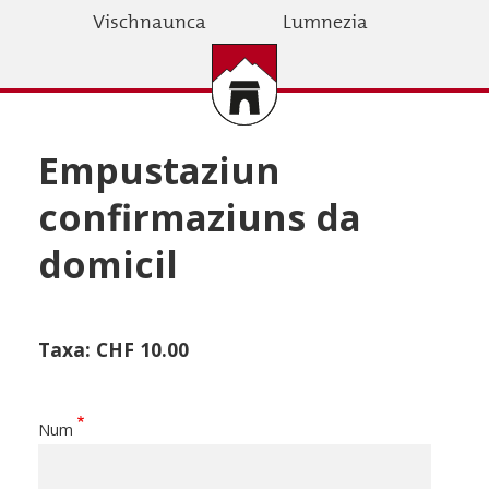
Skip
Vischnaunca
Lumnezia
to
main
content
Empustaziun
confirmaziuns da
domicil
Taxa: CHF 10.00
Num