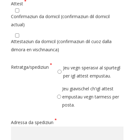
Attest
Confirmaziun da domicil (confirmaziun dil domicil
actual)
Attestaziun da domicil (confirmaziun dil cuoz dalla
dimora en vischnaunca)
Retratga/spediziun
Jeu vegn sperasvi al spurtegl
per igl attest empustau.
Jeu giavischel ch'igl attest
empustau vegn tarmess per
posta.
Adressa da spediziun