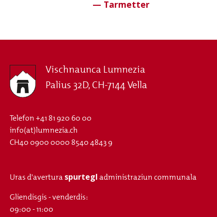
Vischnaunca Lumnezia
Palius 32D, CH-7144 Vella
Telefon
+41 81 920 60 00
info(at)lumnezia.ch
CH40 0900 0000 8540 4843 9
spurtegl
Uras d'avertura
administraziun communala
Gliendisgis - venderdis:
09:00 - 11:00