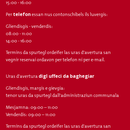
15:00 - 16:00
telefon
Per
essan nus contonschibels ils luvergis:
Gliendisgis - venderdis:
08:00 - 11:00
14:00 - 16:00
Termins da spurtegl ordeifer las uras d'avertura san
vegnir reservai ordavon per telefon ni per e-mail.
digl uffeci da baghegiar
Uras d'avertura
Gliendisgis, margis e gievgia:
tenor uras da spurtegl dall'administraziun communala
Mesjamna: 09:00 – 11:00
Venderdis: 09:00 – 11:00
Termins da spurtegl ordeifer las uras d'avertura san