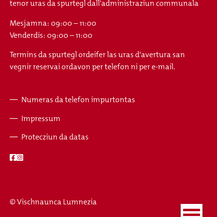
tenor uras da spurtegl dall'administraziun communala
Mesjamna: 09:00 – 11:00
Venderdis: 09:00 – 11:00
Termins da spurtegl ordeifer las uras d'avertura san
vegnir reservai ordavon per telefon ni per e-mail.
Numeras da telefon impurtontas
Fusszeile
Impressum
Protecziun da datas
© Vischnaunca Lumnezia