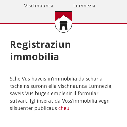
Skip
Vischnaunca
Lumnezia
to
main
content
Registraziun
immobilia
Sche Vus haveis in’immobilia da schar a
tscheins suronn ella vischnaunca Lumnezia,
saveis Vus bugen emplenir il formular
sutvart. Igl inserat da Voss’immobilia vegn
silsuenter publicaus
cheu
.