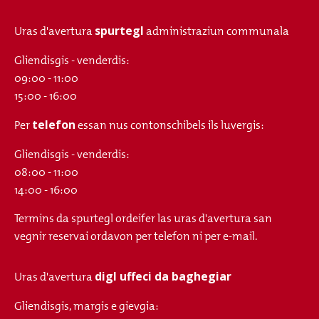
spurtegl
Uras d'avertura
administraziun communala
Gliendisgis - venderdis:
09:00 - 11:00
15:00 - 16:00
telefon
Per
essan nus contonschibels ils luvergis:
Gliendisgis - venderdis:
08:00 - 11:00
14:00 - 16:00
Termins da spurtegl ordeifer las uras d'avertura san
vegnir reservai ordavon per telefon ni per e-mail.
digl uffeci da baghegiar
Uras d'avertura
Gliendisgis, margis e gievgia: