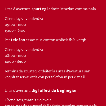
spurtegl
Uras d'avertura
administraziun communala
Gliendisgis - venderdis:
09:00 - 11:00
15:00 - 16:00
telefon
Per
essan nus contonschibels ils luvergis:
Gliendisgis - venderdis:
08:00 - 11:00
14:00 - 16:00
Termins da spurtegl ordeifer las uras d'avertura san
vegnir reservai ordavon per telefon ni per e-mail.
digl uffeci da baghegiar
Uras d'avertura
Gliendisgis, margis e gievgia:
tenor uras da spurtegl dall'administraziun communala