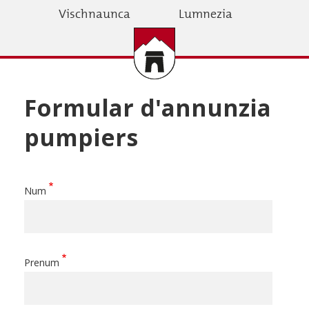
Skip
Vischnaunca
Lumnezia
to
main
content
Formular d'annunzia
pumpiers
Num
Prenum