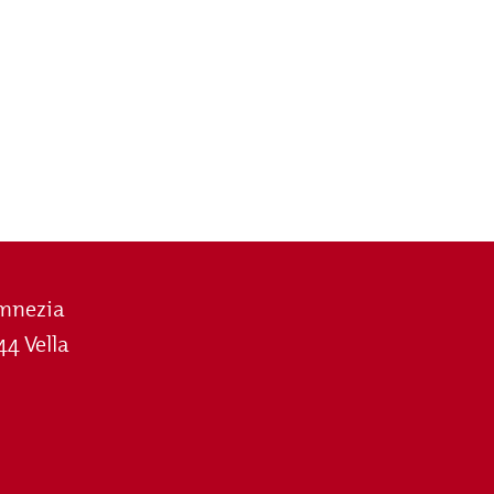
mnezia
44 Vella