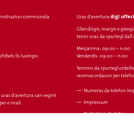
digl uffe
nistraziun communala
Uras d'avertura
Gliendisgis, margis e gievgi
tenor uras da spurtegl da
Mesjamna: 09:00 – 11:00
ibels ils luvergis:
Venderdis: 09:00 – 11:00
Termins da spurtegl ordeife
reservai ordavon per telefon
Numeras da telefon im
s uras d'avertura san vegnir
Fusszeile
Impressum
per e-mail.
Protecziun da datas