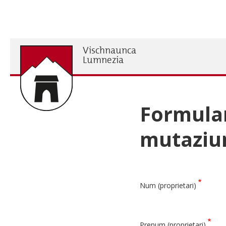
Skip
to
main
content
Vischnaunca
H
Lumnezia
Formular
mutaziu
Num (proprietari)
Prenum (proprietari)