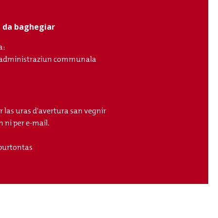
ci da baghegiar
a:
ll'administraziun communala
r las uras d'avertura san vegnir
 ni per e-mail.
purtontas