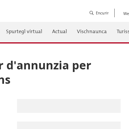
Encurir
We
Spurtegl virtual
Actual
Vischnaunca
Turi
auptnavigation
 d'annunzia per
ns