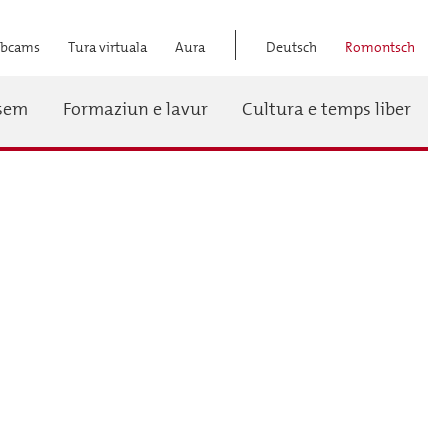
bcams
Tura virtuala
Aura
Deutsch
Romontsch
Titel
ssem
Formaziun e lavur
Cultura e temps liber
Menü