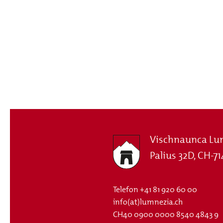
Vischnaunca Lu
Palius 32D, CH-71
Telefon
+41 81 920 60 00
info(at)lumnezia.ch
CH40 0900 0000 8540 4843 9