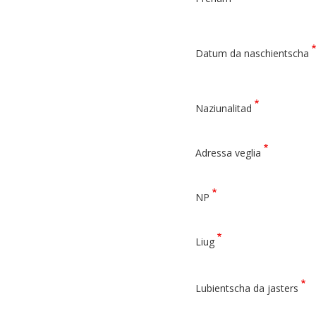
Datum da naschientscha
Naziunalitad
Adressa
Adressa veglia
veglia
NP
Liug
Lubientscha da jasters