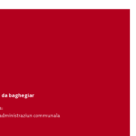
ci da baghegiar
a:
ll'administraziun communala