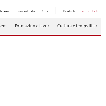
bcams
Tura virtuala
Aura
Deutsch
Romontsch
Titel
ssem
Formaziun e lavur
Cultura e temps liber
Menü