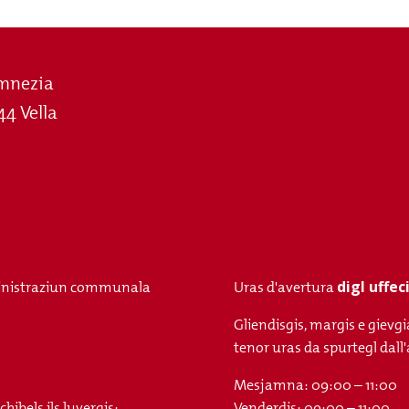
mnezia
44 Vella
digl uffe
nistraziun communala
Uras d'avertura
Gliendisgis, margis e gievgi
tenor uras da spurtegl da
Mesjamna: 09:00 – 11:00
ibels ils luvergis:
Venderdis: 09:00 – 11:00