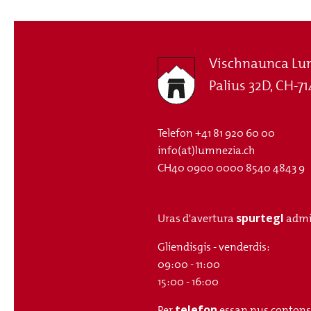
Vischnaunca Lu
Palius 32D, CH-71
Telefon
+41 81 920 60 00
info(at)lumnezia.ch
CH40 0900 0000 8540 4843 9
spurtegl
Uras d'avertura
admi
Gliendisgis - venderdis:
09:00 - 11:00
15:00 - 16:00
telefon
Per
essan nus contonsch