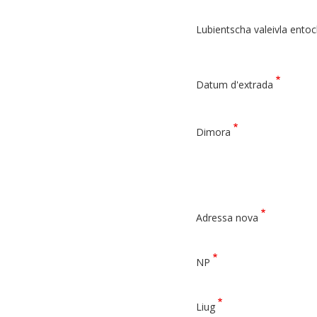
Lubientscha valeivla ento
Datum d'extrada
Dimora
Adressa
Adressa nova
nova
NP
Liug