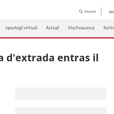
Encurir
We
Spurtegl virtual
Actual
Vischnaunca
Turi
auptnavigation
 d'extrada entras il