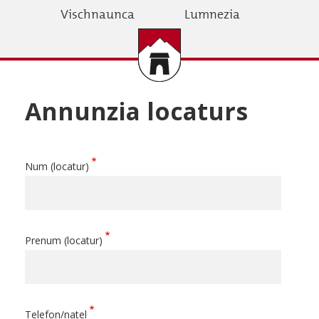
Skip
Vischnaunca
Lumnezia
to
main
content
Annunzia locaturs
Num (locatur)
Prenum (locatur)
Telefon/natel