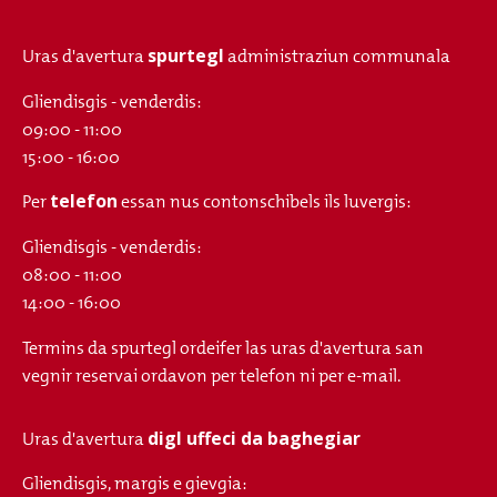
spurtegl
Uras d'avertura
administraziun communala
Gliendisgis - venderdis:
09:00 - 11:00
15:00 - 16:00
telefon
Per
essan nus contonschibels ils luvergis:
Gliendisgis - venderdis:
08:00 - 11:00
14:00 - 16:00
Termins da spurtegl ordeifer las uras d'avertura san
vegnir reservai ordavon per telefon ni per e-mail.
digl uffeci da baghegiar
Uras d'avertura
Gliendisgis, margis e gievgia: