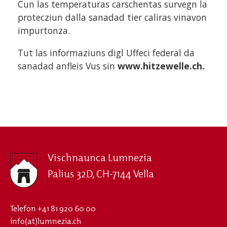
Cun las temperaturas carschentas survegn la
protecziun dalla sanadad tier caliras vinavon
impurtonza.
Tut las informaziuns digl Uffeci federal da
sanadad anfleis Vus sin
www.hitzewelle.ch.
Vischnaunca Lumnezia
Palius 32D, CH-7144 Vella
Telefon
+41 81 920 60 00
info(at)lumnezia.ch