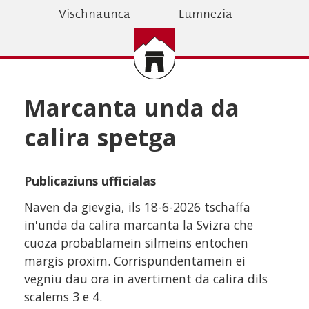
Skip
Vischnaunca
Lumnezia
to
main
content
Marcanta unda da
calira spetga
Publicaziuns ufficialas
Naven da gievgia, ils 18-6-2026 tschaffa
in'unda da calira marcanta la Svizra che
cuoza probablamein silmeins entochen
margis proxim. Corrispundentamein ei
vegniu dau ora in avertiment da calira dils
scalems 3 e 4.