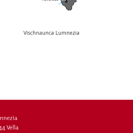
Vischnaunca Lumnezia
mnezia
44 Vella