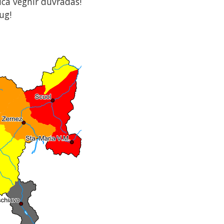
uca vegnir duvradas!
ug!