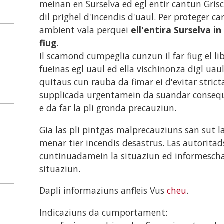
meinan en Surselva ed egl entir cantun Gri
dil prighel d'incendis d'uaul. Per proteger c
ambient vala perquei
ell'entira Surselva in
fiug
.
Il scamond cumpeglia cunzun il far fiug el libe
fueinas egl uaul ed ella vischinonza digl uaul
quitaus cun rauba da fimar ei d'evitar stric
supplicada urgentamein da suandar consequ
e da far la pli gronda precauziun.
Gia las pli pintgas malprecauziuns san sut l
menar tier incendis desastrus. Las autorita
cuntinuadamein la situaziun ed informescha
situaziun.
Dapli informaziuns anfleis Vus
cheu
.
Indicaziuns da cumportament: