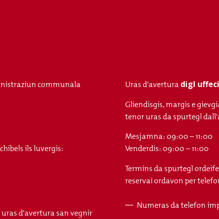
digl uffe
nistraziun communala
Uras d'avertura
Gliendisgis, margis e gievgi
tenor uras da spurtegl da
Mesjamna: 09:00 – 11:00
ibels ils luvergis:
Venderdis: 09:00 – 11:00
Termins da spurtegl ordeife
reservai ordavon per telefon
Numeras da telefon im
s uras d'avertura san vegnir
Fusszeile