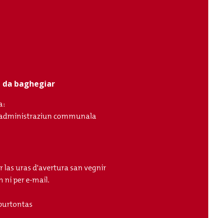
ci da baghegiar
a:
ll'administraziun communala
r las uras d'avertura san vegnir
 ni per e-mail.
purtontas