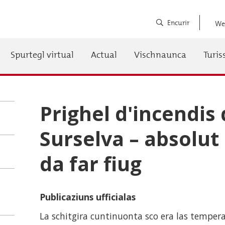
Encurir
We
Spurtegl virtual
Actual
Vischnaunca
Turi
auptnavigation
Prighel d'incendis 
Surselva – absolu
da far fiug
Publicaziuns ufficialas
La schitgira cuntinuonta sco era las temper