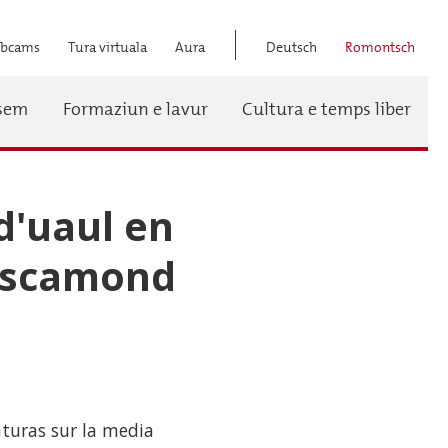
bcams
Tura virtuala
Aura
Deutsch
Romontsch
Titel
ssem
Formaziun e lavur
Cultura e temps liber
Menü
d'uaul en
t scamond
aturas sur la media