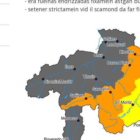
- era fueinas endrizzadas fixamein astgan b
- setener strictamein vid il scamond da far fi