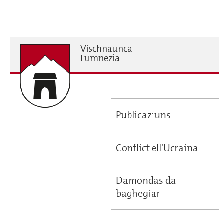
Skip
to
main
content
Vischnaunca
H
Lumnezia
Publicaziuns
Main
navigation
Conflict ell'Ucraina
Damondas da
baghegiar