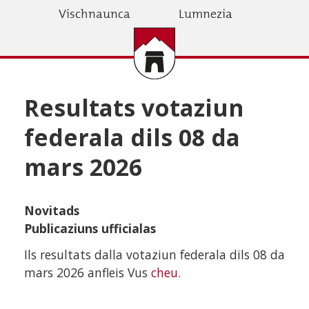
Skip
Vischnaunca
Lumnezia
to
main
content
Resultats votaziun
federala dils 08 da
mars 2026
Novitads
Publicaziuns ufficialas
Ils resultats dalla votaziun federala dils 08 da
mars 2026 anfleis Vus
cheu
.