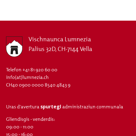
Vischnaunca Lumnezia
Palius 32D, CH-7144 Vella
Telefon
+41 81 920 60 00
info(at)lumnezia.ch
CH40 0900 0000 8540 4843 9
spurtegl
Uras d'avertura
administraziun communala
Gliendisgis - venderdis:
09:00 - 11:00
15:00 - 16:00