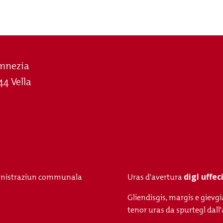
mnezia
44 Vella
digl uffe
nistraziun communala
Uras d'avertura
Gliendisgis, margis e gievgi
tenor uras da spurtegl da