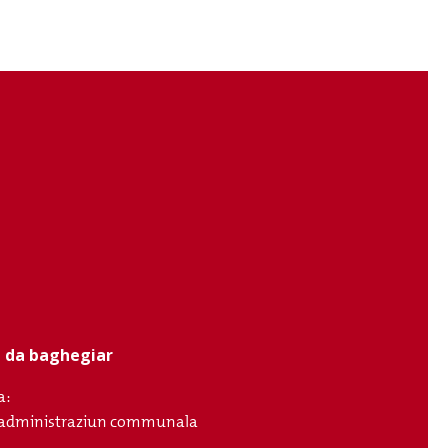
ci da baghegiar
a:
ll'administraziun communala