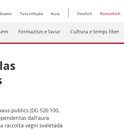
bcams
Tura virtuala
Aura
Deutsch
Romontsch
Titel
ssem
Formaziun e lavur
Cultura e temps liber
Menü
las
s
ruaus publics (DG 520.100,
 dependentas dall'aura
la raccolta vegni svaletada