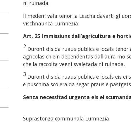
ni ruinada.
Il medem vala tenor la Lescha davart igl uor
vischnaunca Lumnezia:
Art. 25 Immissiuns dall’agricultura e horti
2
Duront dis da ruaus publics e locals tenor a
agricolas ch'ein dependentas dall'aura mo sc
che la raccolta vegni svaletada ni ruinada.
3
Duront dis da ruaus publics e locals eis e
e puschina sco era da segar praus e pastgets
Senza necessitad urgenta eis ei scumand
Suprastonza communala Lumnezia