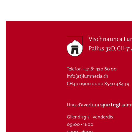
Vischnaunca Lu
Palius 32D, CH-71
Telefon
+41 81 920 60 00
info(at)lumnezia.ch
CH40 0900 0000 8540 4843 9
spurtegl
Uras d'avertura
admi
Gliendisgis - venderdis:
09:00 - 11:00
15:00 - 16:00