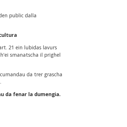
den public dalla
cultura
rt. 21 ein lubidas lavurs
h'ei smanatscha il prighel
i scumandau da trer grascha
.
au da fenar la dumengia.