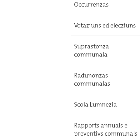
Occurrenzas
Votaziuns ed elecziuns
Suprastonza
communala
Radunonzas
communalas
Scola Lumnezia
Rapports annuals e
preventivs communals