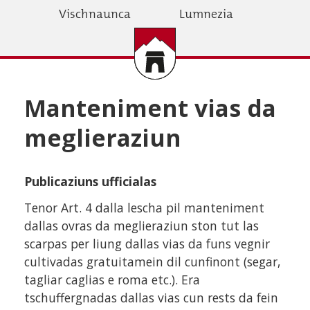
Skip
Vischnaunca
Lumnezia
to
main
content
Manteniment vias da
meglieraziun
Publicaziuns ufficialas
Tenor Art. 4 dalla lescha pil manteniment
dallas ovras da meglieraziun ston tut las
scarpas per liung dallas vias da funs vegnir
cultivadas gratuitamein dil cunfinont (segar,
tagliar caglias e roma etc.). Era
tschuffergnadas dallas vias cun rests da fein