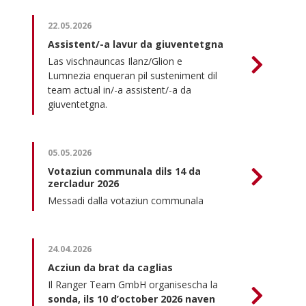
22.05.2026
Assistent/-a lavur da giuventetgna
Las vischnauncas Ilanz/Glion e
Lumnezia enqueran pil susteniment dil
team actual in/-a assistent/-a da
giuventetgna.
05.05.2026
Votaziun communala dils 14 da
zercladur 2026
Messadi dalla votaziun communala
24.04.2026
Acziun da brat da caglias
Il Ranger Team GmbH organisescha la
sonda, ils 10 d’october 2026 naven