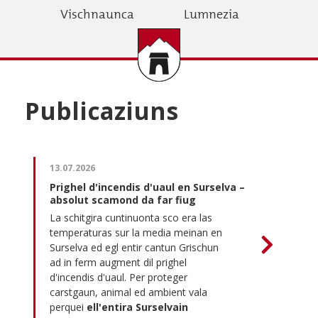
Skip
Vischnaunca
Lumnezia
to
main
content
Publicaziuns
13.07.2026
Prighel d'incendis d'uaul en Surselva –
absolut scamond da far fiug
La schitgira cuntinuonta sco era las
temperaturas sur la media meinan en
Surselva ed egl entir cantun Grischun
ad in ferm augment dil prighel
d'incendis d'uaul. Per proteger
carstgaun, animal ed ambient vala
perquei
ell'entira Surselva
in