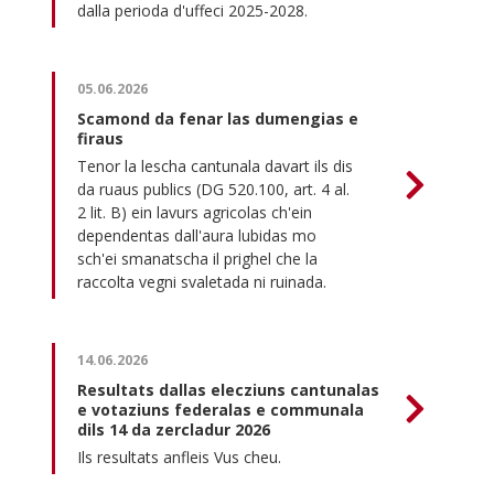
dalla perioda d'uffeci 2025-2028.
05.06.2026
Scamond da fenar las dumengias e
firaus
Tenor la lescha cantunala davart ils dis
da ruaus publics (DG 520.100, art. 4 al.
2 lit. B) ein lavurs agricolas ch'ein
dependentas dall'aura lubidas mo
sch'ei smanatscha il prighel che la
raccolta vegni svaletada ni ruinada.
14.06.2026
Resultats dallas elecziuns cantunalas
e votaziuns federalas e communala
dils 14 da zercladur 2026
Ils resultats anfleis Vus cheu.