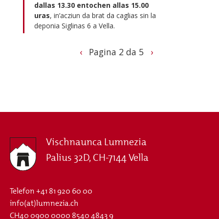
dallas 13.30 entochen allas 15.00
uras
, in’acziun da brat da caglias sin la
deponia Siglinas 6 a Vella.
Previous
Next
‹
Pagina 2 da 5
›
page
page
Pagination
Vischnaunca Lumnezia
Palius 32D, CH-7144 Vella
Telefon
+41 81 920 60 00
info(at)lumnezia.ch
CH40 0900 0000 8540 4843 9